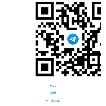
wps
电报
whatsapp