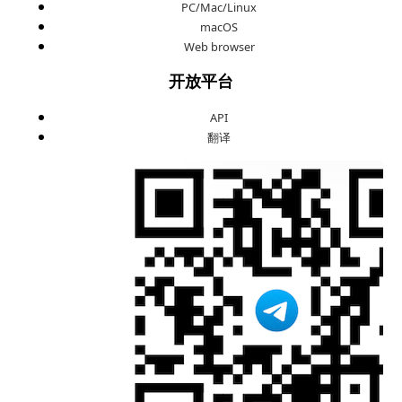
PC/Mac/Linux
macOS
Web browser
开放平台
API
翻译