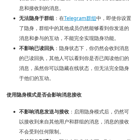
息和接收到的消息。
无法隐身于群组
：在
Telegram群组
中，即使你设置
了隐身，群组中的其他成员仍然能够看到你发送的
消息和参与的互动，不能完全实现隐身功能。
不影响已读回执
：隐身状态下，你仍然会收到消息
的已读回执，其他人可以看到你是否已阅读他们的
消息，虽然你可以隐藏在线状态，但无法完全隐身
于他们的互动。
使用隐身模式是否会影响消息接收
不影响消息发送与接收
：启用隐身模式后，仍然可
以接收到来自其他用户和群组的消息，消息的接收
不会受到任何限制。