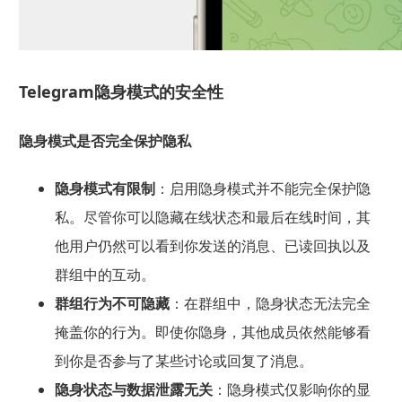
Telegram隐身模式的安全性
隐身模式是否完全保护隐私
隐身模式有限制
：启用隐身模式并不能完全保护隐
私。尽管你可以隐藏在线状态和最后在线时间，其
他用户仍然可以看到你发送的消息、已读回执以及
群组中的互动。
群组行为不可隐藏
：在群组中，隐身状态无法完全
掩盖你的行为。即使你隐身，其他成员依然能够看
到你是否参与了某些讨论或回复了消息。
隐身状态与数据泄露无关
：隐身模式仅影响你的显