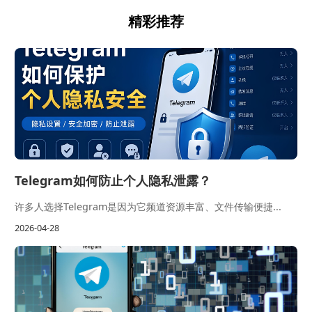
精彩推荐
Telegram如何防止个人隐私泄露？
许多人选择Telegram是因为它频道资源丰富、文件传输便捷...
2026-04-28