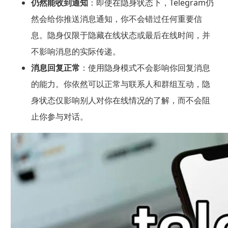
仍然能收到通知
：即使在隐身状态下，Telegram仍
然会给你推送消息通知，你不会错过任何重要信
息。隐身仅限于隐藏在线状态或最后在线时间，并
不影响消息的实际传递。
消息回复正常
：使用隐身模式不会影响你回复消息
的能力。你依然可以正常与联系人和群组互动，隐
身状态仅影响别人对你在线情况的了解，而不会阻
止你参与对话。