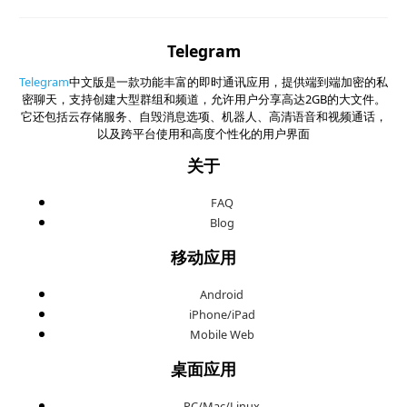
Telegram
Telegram
中文版是一款功能丰富的即时通讯应用，提供端到端加密的私
密聊天，支持创建大型群组和频道，允许用户分享高达2GB的大文件。
它还包括云存储服务、自毁消息选项、机器人、高清语音和视频通话，
以及跨平台使用和高度个性化的用户界面
关于
FAQ
Blog
移动应用
Android
iPhone/iPad
Mobile Web
桌面应用
PC/Mac/Linux