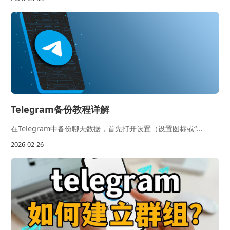
Telegram备份教程详解
在Telegram中备份聊天数据，首先打开设置（设置图标或“...
2026-02-26