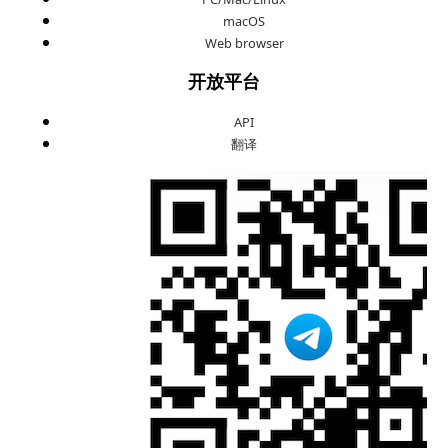
macOS
Web browser
开放平台
API
翻译