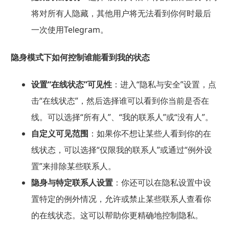
将对所有人隐藏，其他用户将无法看到你何时最后
一次使用Telegram。
隐身模式下如何控制谁能看到我的状态
设置“在线状态”可见性
：进入“隐私与安全”设置，点
击“在线状态”，然后选择谁可以看到你当前是否在
线。可以选择“所有人”、“我的联系人”或“没有人”。
自定义可见范围
：如果你不想让某些人看到你的在
线状态，可以选择“仅限我的联系人”或通过“例外设
置”来排除某些联系人。
隐身与特定联系人设置
：你还可以在隐私设置中设
置特定的例外情况，允许或禁止某些联系人查看你
的在线状态。这可以帮助你更精确地控制隐私。