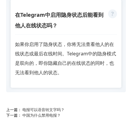
在Telegram中启用隐身状态后能看到
他人在线状态吗？
如果你启用了隐身状态，你将无法查看他人的在
线状态或最后在线时间。Telegram中的隐身模式
是双向的，即你隐藏自己的在线状态的同时，也
无法看到他人的状态。
上一篇：
电报可以语音转文字吗？
下一篇：
中国为什么禁用电报？