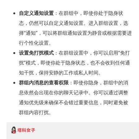
自定义通知设置
：在群组中，即使你处于隐身状
态，仍然可以自定义通知设置。进入群组设置，选
择“通知”，可以将群组通知设置为静音或根据需要进
行个性化设置。
设置免打扰模式
：在群组设置中，你可以启用“免打
扰”模式，即使你处于隐身状态，也不会收到任何通
知干扰，保持安静的工作或私人时间。
群组内消息的查看权限
：即使你隐身，群组中的消
息依然会出现在你的聊天记录中。你可以通过调整
通知优先级来确保不会错过重要信息，同时避免被
群组内容打扰。