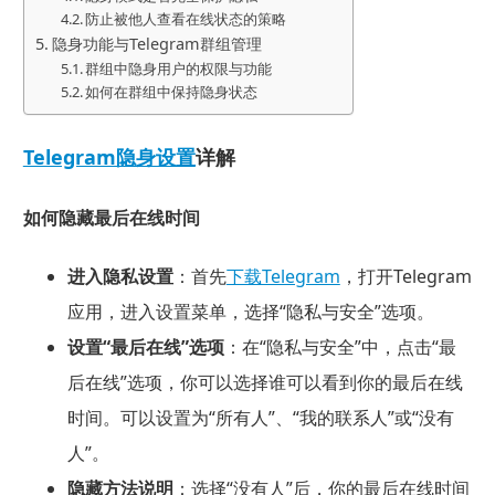
防止被他人查看在线状态的策略
隐身功能与Telegram群组管理
群组中隐身用户的权限与功能
如何在群组中保持隐身状态
Telegram隐身设置
详解
如何隐藏最后在线时间
进入隐私设置
：首先
下载Telegram
，打开Telegram
应用，进入设置菜单，选择“隐私与安全”选项。
设置“最后在线”选项
：在“隐私与安全”中，点击“最
后在线”选项，你可以选择谁可以看到你的最后在线
时间。可以设置为“所有人”、“我的联系人”或“没有
人”。
隐藏方法说明
：选择“没有人”后，你的最后在线时间