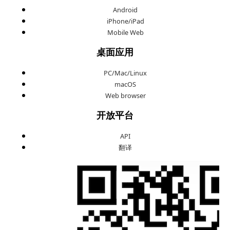
Android
iPhone/iPad
Mobile Web
桌面应用
PC/Mac/Linux
macOS
Web browser
开放平台
API
翻译