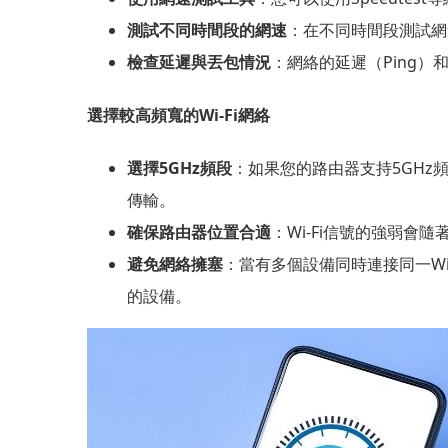
測試不同時間段的網速
：在不同時間段測試網
檢查延遲與丟包情況
：網絡的延遲（Ping
選擇較高頻寬的Wi-Fi網絡
選擇5GHz頻段
：如果您的路由器支持5GHz
傳輸。
確保路由器位置合適
：Wi-Fi信號的強弱
避免網絡擁塞
：當有多個設備同時連接同一Wi
的設備。