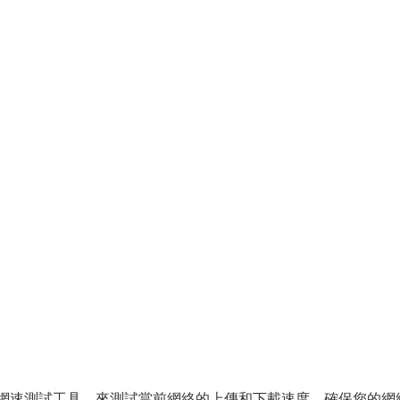
st等網速測試工具，來測試當前網絡的上傳和下載速度，確保您的網絡