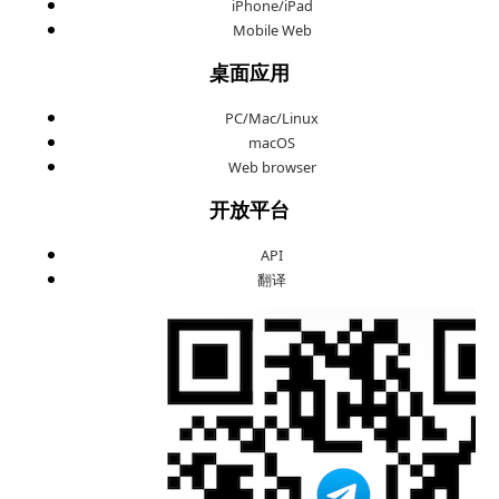
iPhone/iPad
Mobile Web
桌面应用
PC/Mac/Linux
macOS
Web browser
开放平台
API
翻译