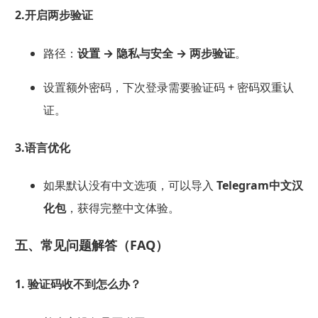
2.开启两步验证
路径：
设置 → 隐私与安全 → 两步验证
。
设置额外密码，下次登录需要验证码 + 密码双重认
证。
3.语言优化
如果默认没有中文选项，可以导入
Telegram中文汉
化包
，获得完整中文体验。
五、常见问题解答（FAQ）
1. 验证码收不到怎么办？