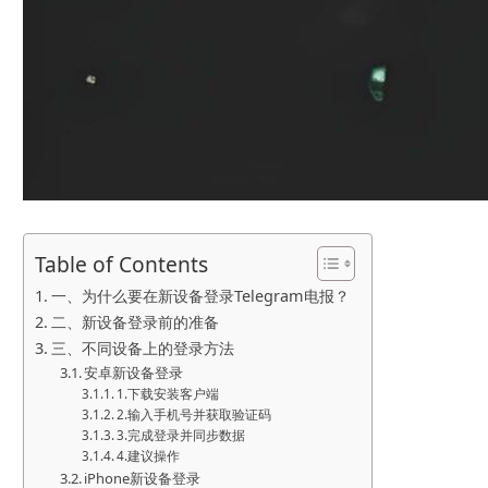
Table of Contents
一、为什么要在新设备登录Telegram电报？
二、新设备登录前的准备
三、不同设备上的登录方法
安卓新设备登录
1.下载安装客户端
2.输入手机号并获取验证码
3.完成登录并同步数据
4.建议操作
iPhone新设备登录