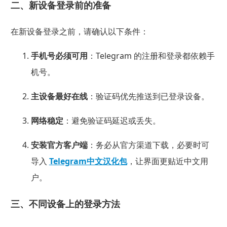
二、新设备登录前的准备
在新设备登录之前，请确认以下条件：
手机号必须可用
：Telegram 的注册和登录都依赖手
机号。
主设备最好在线
：验证码优先推送到已登录设备。
网络稳定
：避免验证码延迟或丢失。
安装官方客户端
：务必从官方渠道下载，必要时可
导入
Telegram中文汉化包
，让界面更贴近中文用
户。
三、不同设备上的登录方法