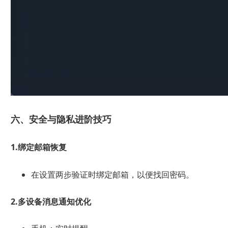
六、安全与隐私进阶技巧
1.绑定邮箱恢复
在设置两步验证时绑定邮箱，以便找回密码。
2.多设备消息通知优化