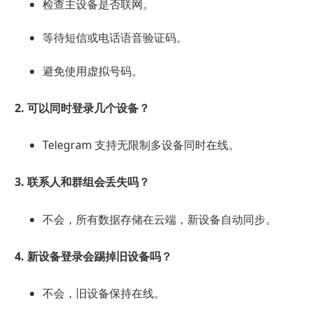
检查主设备是否联网。
等待短信或电话语音验证码。
避免使用虚拟号码。
2. 可以同时登录几个设备？
Telegram 支持无限制多设备同时在线。
3. 联系人和群组会丢失吗？
不会，所有数据存储在云端，新设备自动同步。
4. 新设备登录会踢掉旧设备吗？
不会，旧设备保持在线。