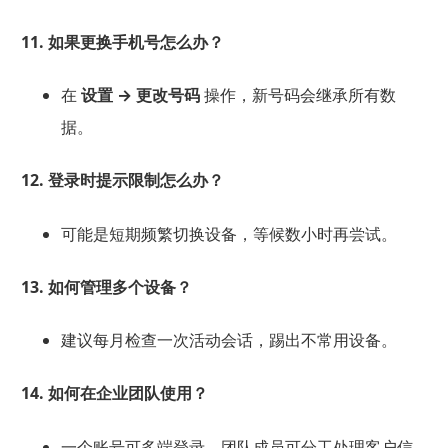
11. 如果更换手机号怎么办？
在
设置 → 更改号码
操作，新号码会继承所有数
据。
12. 登录时提示限制怎么办？
可能是短期频繁切换设备，等候数小时再尝试。
13. 如何管理多个设备？
建议每月检查一次活动会话，踢出不常用设备。
14. 如何在企业团队使用？
一个账号可多端登录，团队成员可分工处理客户信