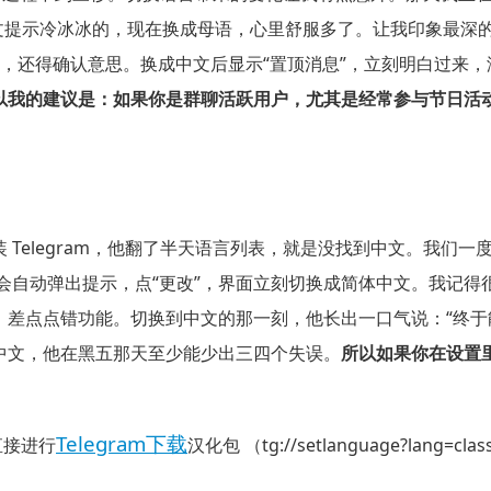
觉得英文提示冷冰冰的，现在换成母语，心里舒服多了。让我印象最
时愣了一下，还得确认意思。换成中文后显示“置顶消息”，立刻明白
以我的建议是：如果你是群聊活跃用户，尤其是经常参与节日活
 Telegram，他翻了半天语言列表，就是没找到中文。我们
会自动弹出提示，点“更改”，界面立刻切换成简体中文。我记
，差点点错功能。切换到中文的那一刻，他长出一口气说：“终于
中文，他在黑五那天至少能少出三四个失误。
所以如果你在设置
Telegram下载
接进行
汉化包 （
tg://setlanguage?lang=clas