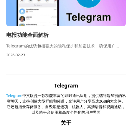
电报功能全面解析
Telegram的优势包括强大的隐私保护和加密技术，确保用户...
2026-02-23
Telegram
Telegram
中文版是一款功能丰富的即时通讯应用，提供端到端加密的私
密聊天，支持创建大型群组和频道，允许用户分享高达2GB的大文件。
它还包括云存储服务、自毁消息选项、机器人、高清语音和视频通话，
以及跨平台使用和高度个性化的用户界面
关于