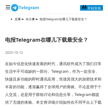
Telegram
开始安装
首页
»
未分类
»
电报Telegram在哪儿下载最安全？
首页
常见问题
博客列表
电报Telegram在哪儿下载最安全？
应用下载
2025-10-12
Telegram 桌面版
在如今信息化快速发展的时代，通讯软件成为了我们日常
Telegram Mac版
生活中不可或缺的一部分。Telegram，作为一款安全、
Telegram安卓版
快捷且多功能的即时通讯应用，凭借其强大的加密技术和
丰富的功能，逐渐赢得了全球用户的青睐。不论是用于个
Telegram Web版
人交流，还是用于群组讨论和信息分享，Telegram都提
供了无缝的体验。本文将详细介绍如何在不同平台上下载