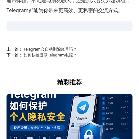
通讯体验。不论是与朋友聊天，还是加入各类兴趣群组，
Telegram都能为你带来更高效、更私密的交流方式。
上一篇：
Telegram会自动删除账号吗？
下一篇：
如何快速登录Telegram电报？
精彩推荐