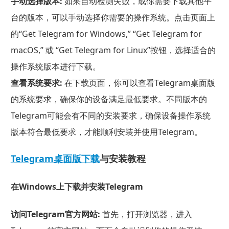
手动选择版本:
如果自动检测失败，或你需要下载其他平
台的版本，可以手动选择你需要的操作系统。点击页面上
的“Get Telegram for Windows,” “Get Telegram for
macOS,” 或 “Get Telegram for Linux”按钮，选择适合的
操作系统版本进行下载。
查看系统要求:
在下载页面，你可以查看Telegram桌面版
的系统要求，确保你的设备满足最低要求。不同版本的
Telegram可能会有不同的安装要求，确保设备操作系统
版本符合最低要求，才能顺利安装并使用Telegram。
Telegram桌面版下载
与安装教程
在Windows上下载并安装Telegram
访问Telegram官方网站:
首先，打开浏览器，进入