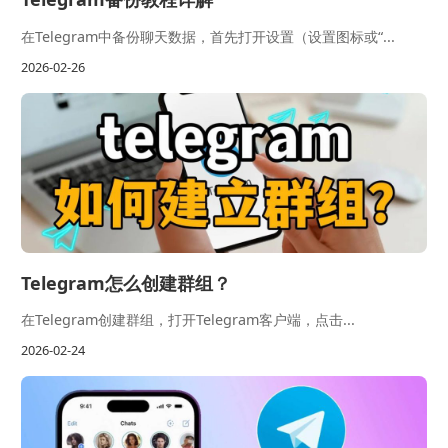
在Telegram中备份聊天数据，首先打开设置（设置图标或“...
2026-02-26
Telegram怎么创建群组？
在Telegram创建群组，打开Telegram客户端，点击...
2026-02-24