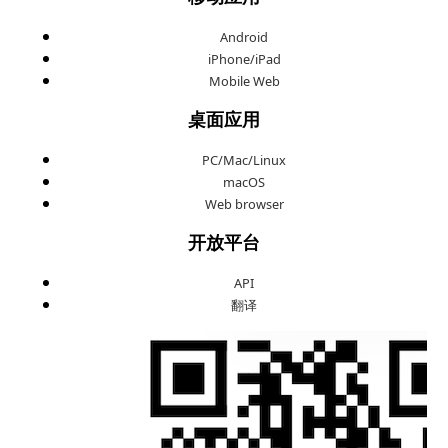
Android
iPhone/iPad
Mobile Web
桌面应用
PC/Mac/Linux
macOS
Web browser
开放平台
API
翻译